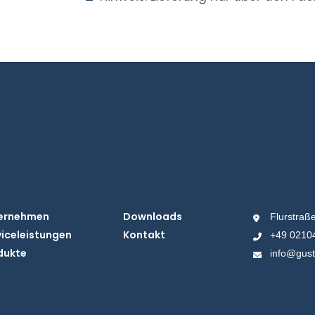
ernehmen
Downloads
Flurstraß
viceleistungen
Kontakt
+49 02104
dukte
info@gust