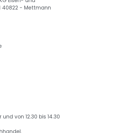
KG Eisen- und
 1 40822 - Mettmann
e
r und von 12.30 bis 14.30
chhandel.