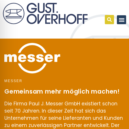
MESSER
Gemeinsam mehr möglich machen!
Die Firma Paul J. Messer GmbH existiert schon
seit 70 Jahren. In dieser Zeit hat sich das
Unternehmen für seine Lieferanten und Kunden
zu einem zuverlässigen Partner entwickelt. Der