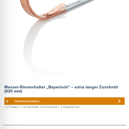
Messer-Rinnenhalter „Bayerisch“ – extra langer Zuschnitt
(620 mm)
Technische Daten
• 2 Federn • Vorderfeder hochsitzend • 3 Nagellöcher