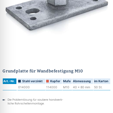
Grundplatte für Wandbefestigung M10
Art.-Nr.
Stahl verzinkt
Kupfer
Mufe
Abmessung
im Karton
014000
114000
M10
40 x 80 mm
50 St.
Die Problemlösung für saubere handwerk-
liche Rohrschellenmontage.