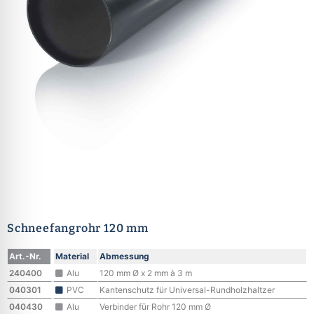
Schneefangrohr 120 mm
Art.-Nr.
Material
Abmessung
240400
Alu
120 mm Ø x 2 mm à 3 m
040301
PVC
Kantenschutz für Universal-Rundholzhaltzer
040430
Alu
Verbinder für Rohr 120 mm Ø