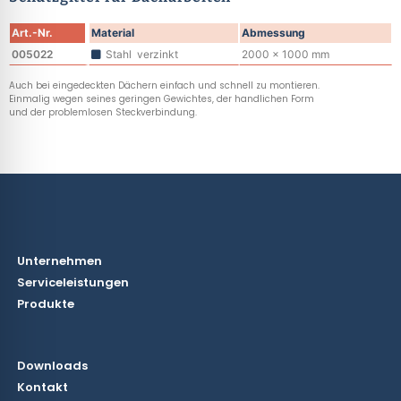
Art.-Nr.
Material
Abmessung
005022
Stahl verzinkt
2000 x 1000 mm
Auch bei eingedeckten Dächern einfach und schnell zu montieren.
Einmalig wegen seines geringen Gewichtes, der handlichen Form
und der problemlosen Steckverbindung.
Unternehmen
Serviceleistungen
Produkte
Downloads
Kontakt