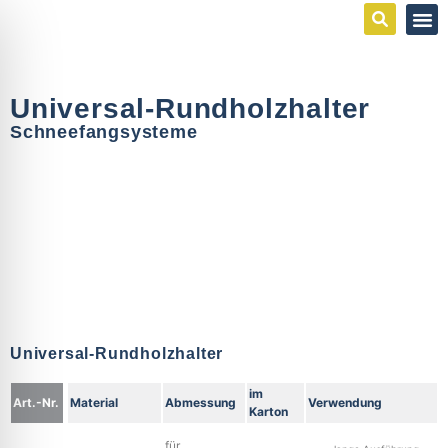
Universal-Rundholzhalter
Schneefangsysteme
Universal-Rundholzhalter
im
Art.-Nr.
Material
Abmessung
Verwendung
Karton
für