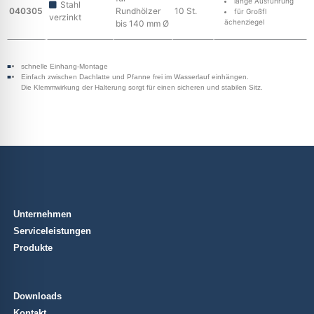
lange Ausführung
Stahl
040305
Rundhölzer
10 St.
für Großfl
verzinkt
ächenziegel
bis 140 mm Ø
schnelle Einhang-Montage
Einfach zwischen Dachlatte und Pfanne frei im Wasserlauf einhängen.
Die Klemmwirkung der Halterung sorgt für einen sicheren und stabilen Sitz.
Unternehmen
Serviceleistungen
Produkte
Downloads
Kontakt