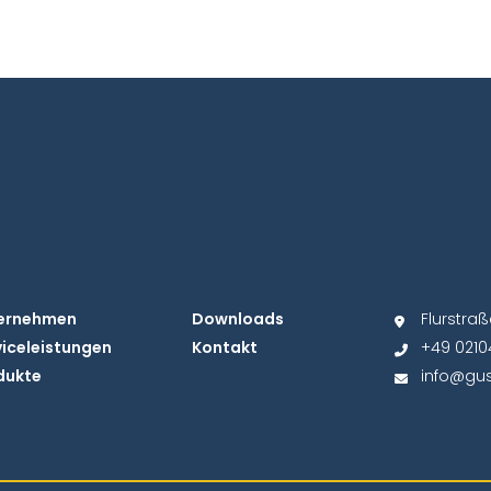
ernehmen
Downloads
Flurstra
viceleistungen
Kontakt
+49 02104
dukte
info@gus