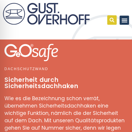
DACHSCHUTZWAND
Sicherheit durch
Sicherheitsdachhaken
Wie es die Bezeichnung schon verrät,
übernehmen Sicherheitsdachhaken eine
wichtige Funktion, nämlich die der Sicherheit
auf dem Dach. Mit unseren Qualitätsprodukten
gehen Sie auf Nummer sicher, denn wir legen